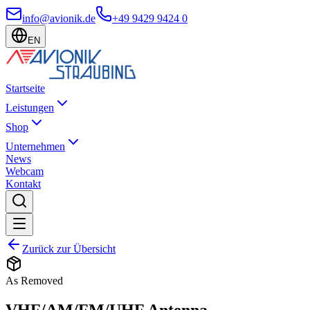
info@avionik.de
+49 9429 9424 0
EN
Startseite
Leistungen
Shop
Unternehmen
News
Webcam
Kontakt
Zurück zur Übersicht
As Removed
VHF/AM/FM/UHF Antenna