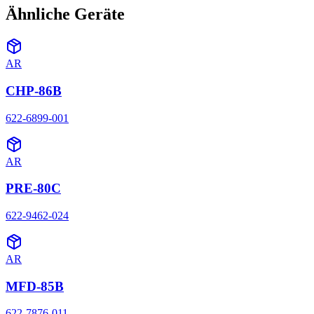
Ähnliche Geräte
AR
CHP-86B
622-6899-001
AR
PRE-80C
622-9462-024
AR
MFD-85B
622-7876-011