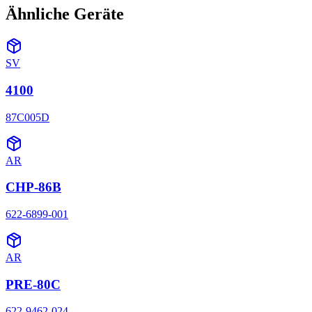
Ähnliche Geräte
SV
4100
87C005D
AR
CHP-86B
622-6899-001
AR
PRE-80C
622-9462-024