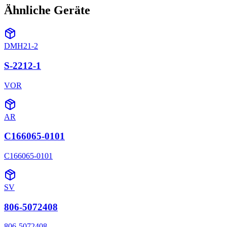
Ähnliche Geräte
DMH21-2
S-2212-1
VOR
AR
C166065-0101
C166065-0101
SV
806-5072408
806-5072408