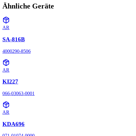
Ähnliche Geräte
AR
SA-816B
4000290-8506
AR
KI227
066-03063-0001
AR
KDA696
071-01074-0000