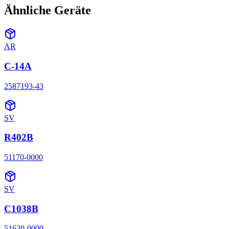
Ähnliche Geräte
AR
C-14A
2587193-43
SV
R402B
51170-0000
SV
C1038B
51620-0000