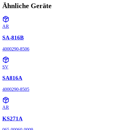
Ähnliche Geräte
AR
SA-816B
4000290-8506
SV
SA816A
4000290-8505
AR
KS271A
065-00060-0009