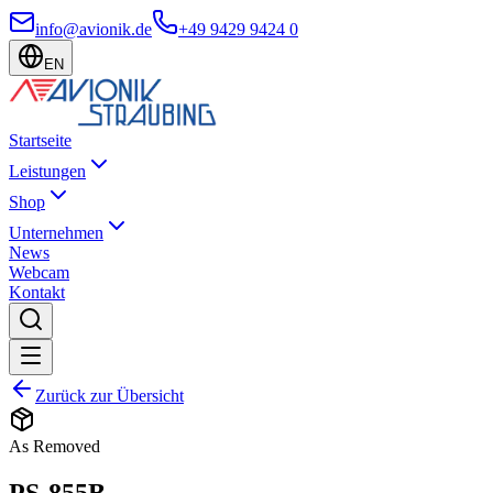
info@avionik.de
+49 9429 9424 0
EN
Startseite
Leistungen
Shop
Unternehmen
News
Webcam
Kontakt
Zurück zur Übersicht
As Removed
PS-855B