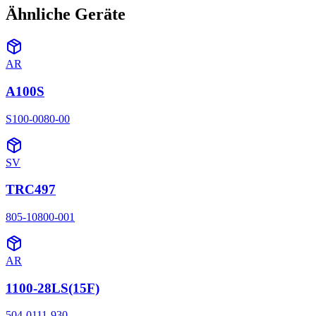
Ähnliche Geräte
AR
A100S
S100-0080-00
SV
TRC497
805-10800-001
AR
1100-28LS(15F)
504-0111-930