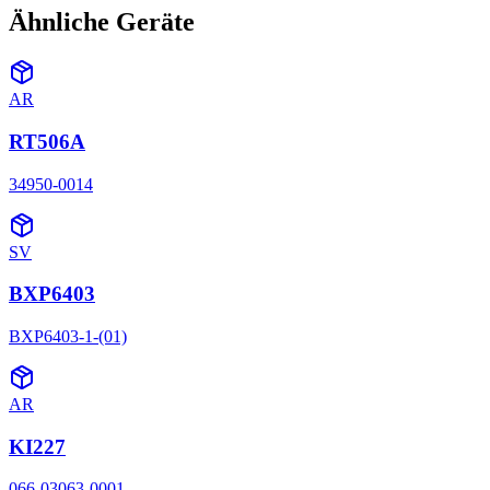
Ähnliche Geräte
AR
RT506A
34950-0014
SV
BXP6403
BXP6403-1-(01)
AR
KI227
066-03063-0001