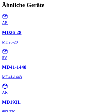
Ähnliche Geräte
AR
MD26-28
MD26-28
SV
MD41-1448
MD41-1448
AR
MD193L
602-270