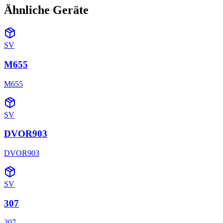
Ähnliche Geräte
SV
M655
M655
SV
DVOR903
DVOR903
SV
307
307