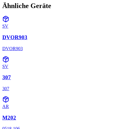
Ähnliche Geräte
SV
DVOR903
DVOR903
SV
307
307
AR
M202
0518-106