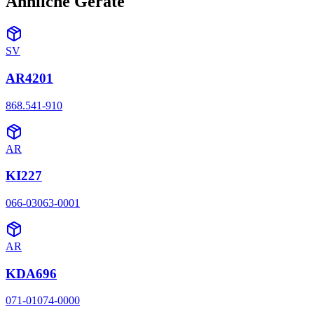
Ähnliche Geräte
SV
AR4201
868.541-910
AR
KI227
066-03063-0001
AR
KDA696
071-01074-0000