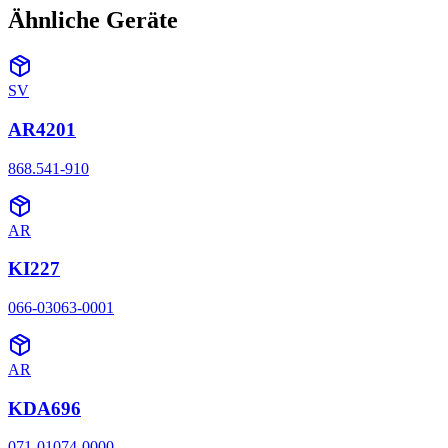
Ähnliche Geräte
SV
AR4201
868.541-910
AR
KI227
066-03063-0001
AR
KDA696
071-01074-0000