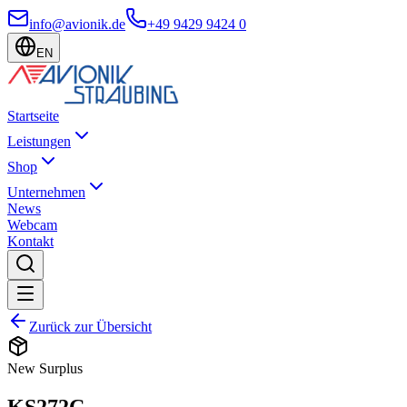
info@avionik.de
+49 9429 9424 0
EN
Startseite
Leistungen
Shop
Unternehmen
News
Webcam
Kontakt
Zurück zur Übersicht
New Surplus
KS272C