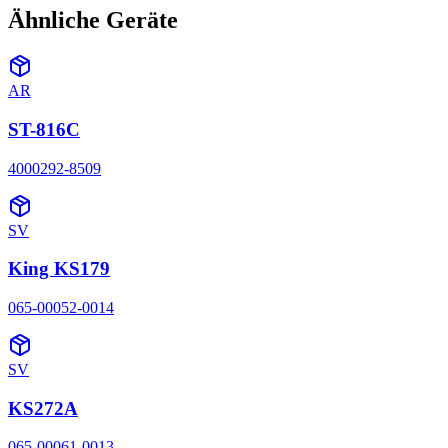
Ähnliche Geräte
AR
ST-816C
4000292-8509
SV
King KS179
065-00052-0014
SV
KS272A
065-00061-0013