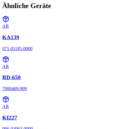
Ähnliche Geräte
AR
KA139
071-01185-0000
AR
RD-650
7000469-909
AR
KI227
066-03063-0000