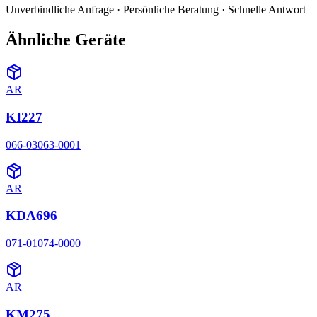
Unverbindliche Anfrage · Persönliche Beratung · Schnelle Antwort
Ähnliche Geräte
AR
KI227
066-03063-0001
AR
KDA696
071-01074-0000
AR
KM275