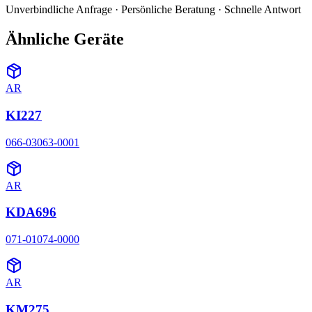
Unverbindliche Anfrage · Persönliche Beratung · Schnelle Antwort
Ähnliche Geräte
AR
KI227
066-03063-0001
AR
KDA696
071-01074-0000
AR
KM275