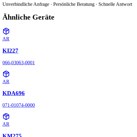
Unverbindliche Anfrage · Persönliche Beratung · Schnelle Antwort
Ähnliche Geräte
AR
KI227
066-03063-0001
AR
KDA696
071-01074-0000
AR
KM275