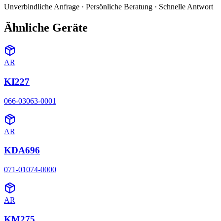
Unverbindliche Anfrage · Persönliche Beratung · Schnelle Antwort
Ähnliche Geräte
AR
KI227
066-03063-0001
AR
KDA696
071-01074-0000
AR
KM275