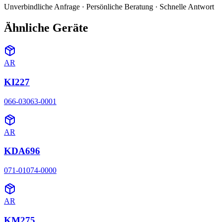
Unverbindliche Anfrage · Persönliche Beratung · Schnelle Antwort
Ähnliche Geräte
AR
KI227
066-03063-0001
AR
KDA696
071-01074-0000
AR
KM275