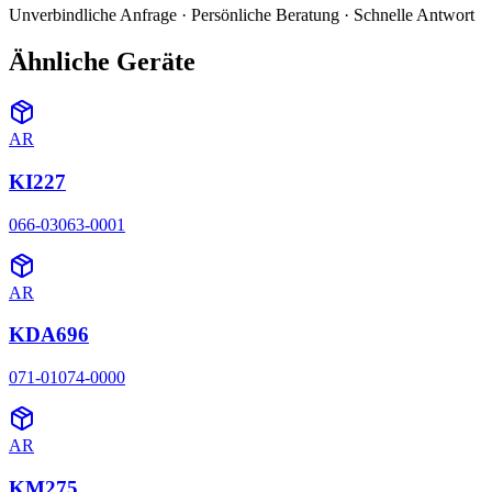
Unverbindliche Anfrage · Persönliche Beratung · Schnelle Antwort
Ähnliche Geräte
AR
KI227
066-03063-0001
AR
KDA696
071-01074-0000
AR
KM275