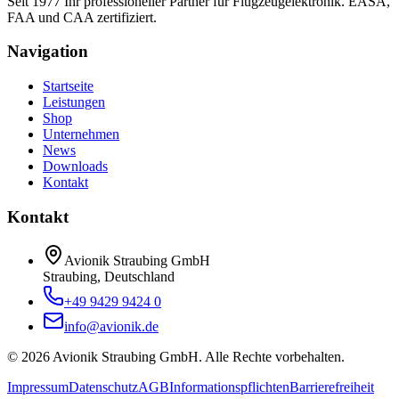
Seit 1977 Ihr professioneller Partner für Flugzeugelektronik. EASA,
FAA und CAA zertifiziert.
Navigation
Startseite
Leistungen
Shop
Unternehmen
News
Downloads
Kontakt
Kontakt
Avionik Straubing GmbH
Straubing, Deutschland
+49 9429 9424 0
info@avionik.de
©
2026
Avionik Straubing GmbH.
Alle Rechte vorbehalten.
Impressum
Datenschutz
AGB
Informationspflichten
Barrierefreiheit