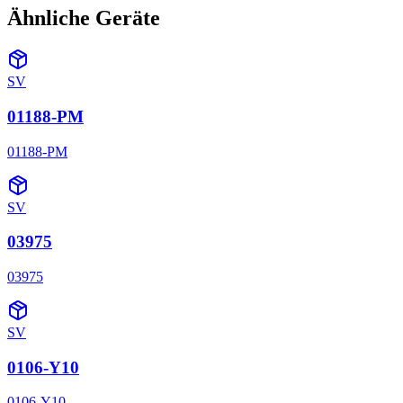
Ähnliche Geräte
SV
01188-PM
01188-PM
SV
03975
03975
SV
0106-Y10
0106-Y10