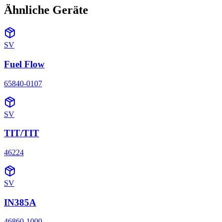
Ähnliche Geräte
SV
Fuel Flow
65840-0107
SV
TIT/TIT
46224
SV
IN385A
46860-1000