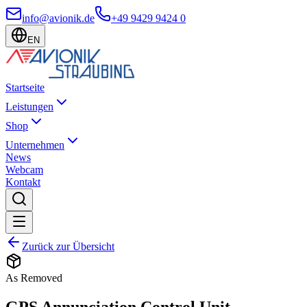
info@avionik.de
+49 9429 9424 0
EN
Startseite
Leistungen
Shop
Unternehmen
News
Webcam
Kontakt
Zurück zur Übersicht
As Removed
GPS Annunciation Control Unit