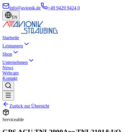
info@avionik.de
+49 9429 9424 0
EN
Startseite
Leistungen
Shop
Unternehmen
News
Webcam
Kontakt
Zurück zur Übersicht
Serviceable
GPS ACU TNL2000Apr.TNL2101&I/O