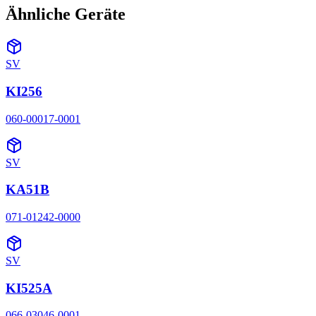
Ähnliche Geräte
SV
KI256
060-00017-0001
SV
KA51B
071-01242-0000
SV
KI525A
066-03046-0001