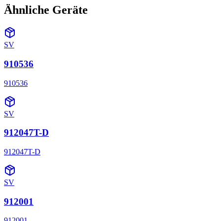
Ähnliche Geräte
SV
910536
910536
SV
912047T-D
912047T-D
SV
912001
912001