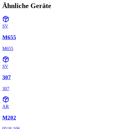
Ähnliche Geräte
SV
M655
M655
SV
307
307
AR
M202
0518-106