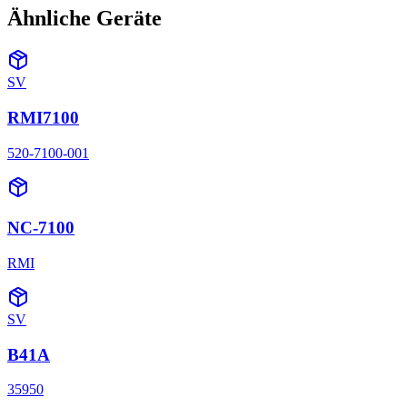
Ähnliche Geräte
SV
RMI7100
520-7100-001
NC-7100
RMI
SV
B41A
35950