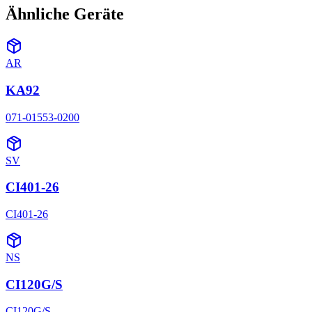
Ähnliche Geräte
AR
KA92
071-01553-0200
SV
CI401-26
CI401-26
NS
CI120G/S
CI120G/S