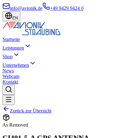
info@avionik.de
+49 9429 9424 0
EN
Startseite
Leistungen
Shop
Unternehmen
News
Webcam
Kontakt
Zurück zur Übersicht
As Removed
CI401-5-A GPS ANTENNA