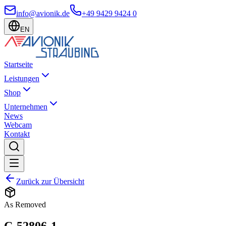
info@avionik.de
+49 9429 9424 0
EN
Startseite
Leistungen
Shop
Unternehmen
News
Webcam
Kontakt
Zurück zur Übersicht
As Removed
C-52806-1