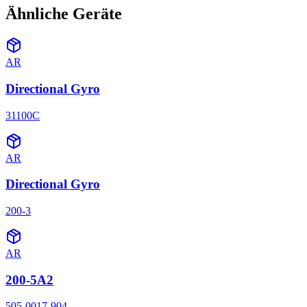
Ähnliche Geräte
AR
Directional Gyro
31100C
AR
Directional Gyro
200-3
AR
200-5A2
505-0017-904