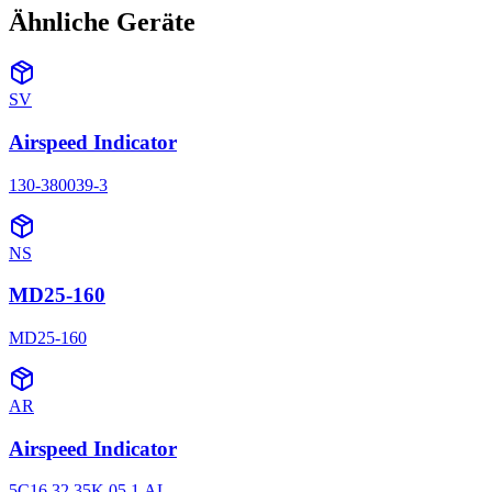
Ähnliche Geräte
SV
Airspeed Indicator
130-380039-3
NS
MD25-160
MD25-160
AR
Airspeed Indicator
5C16.32.35K.05.1.AL