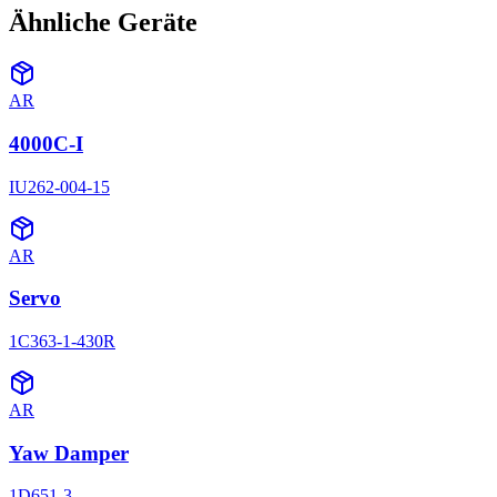
Ähnliche Geräte
AR
4000C-I
IU262-004-15
AR
Servo
1C363-1-430R
AR
Yaw Damper
1D651-3