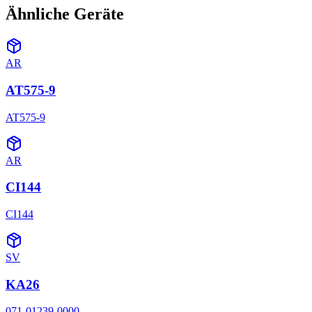
Ähnliche Geräte
AR
AT575-9
AT575-9
AR
CI144
CI144
SV
KA26
071-01239-0000