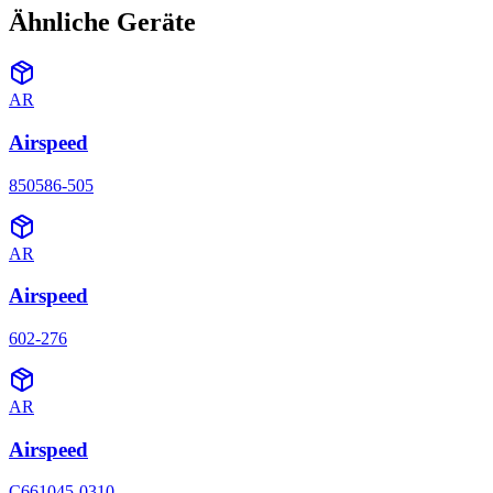
Ähnliche Geräte
AR
Airspeed
850586-505
AR
Airspeed
602-276
AR
Airspeed
C661045-0310