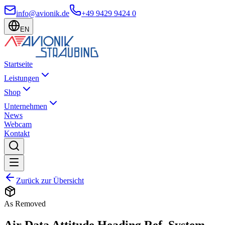
info@avionik.de
+49 9429 9424 0
EN
Startseite
Leistungen
Shop
Unternehmen
News
Webcam
Kontakt
Zurück zur Übersicht
As Removed
Air Data Attitude Heading Ref. System