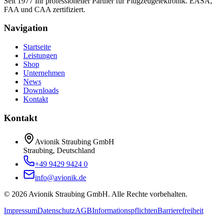
Seit 1977 Ihr professioneller Partner für Flugzeugelektronik. EASA,
FAA und CAA zertifiziert.
Navigation
Startseite
Leistungen
Shop
Unternehmen
News
Downloads
Kontakt
Kontakt
Avionik Straubing GmbH
Straubing, Deutschland
+49 9429 9424 0
info@avionik.de
©
2026
Avionik Straubing GmbH.
Alle Rechte vorbehalten.
Impressum
Datenschutz
AGB
Informationspflichten
Barrierefreiheit