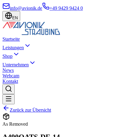
info@avionik.de
+49 9429 9424 0
EN
Startseite
Leistungen
Shop
Unternehmen
News
Webcam
Kontakt
Zurück zur Übersicht
As Removed
A490OATS-DF-14