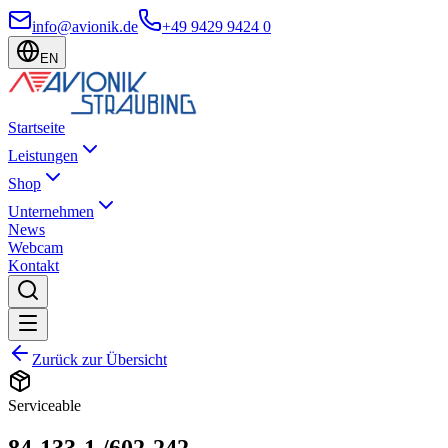
info@avionik.de
+49 9429 9424 0
EN
Startseite
Leistungen
Shop
Unternehmen
News
Webcam
Kontakt
Zurück zur Übersicht
Serviceable
84-133-1 /602-242