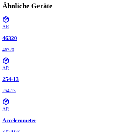
Ähnliche Geräte
AR
46320
46320
AR
254-13
254-13
AR
Accelerometer
8.029.051