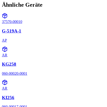
Ähnliche Geräte
37570-00010
G-519A-1
AP
AR
KG258
060-00020-0001
AR
KI256
060-00017-0001