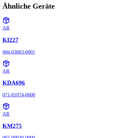
Ähnliche Geräte
AR
KI227
066-03063-0001
AR
KDA696
071-01074-0000
AR
KM275
065-00030-0000