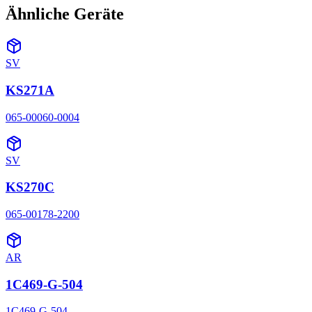
Ähnliche Geräte
SV
KS271A
065-00060-0004
SV
KS270C
065-00178-2200
AR
1C469-G-504
1C469-G-504