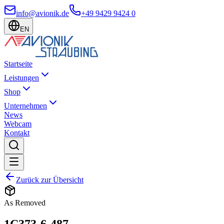
info@avionik.de
+49 9429 9424 0
EN
Startseite
Leistungen
Shop
Unternehmen
News
Webcam
Kontakt
Zurück zur Übersicht
As Removed
1C373-6-487