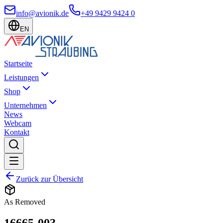
info@avionik.de
+49 9429 9424 0
EN
Startseite
Leistungen
Shop
Unternehmen
News
Webcam
Kontakt
Zurück zur Übersicht
As Removed
16665-003