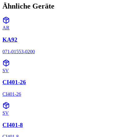
Ähnliche Geräte
AR
KA92
071-01553-0200
SV
CI401-26
CI401-26
SV
CI401-8
CI401-8